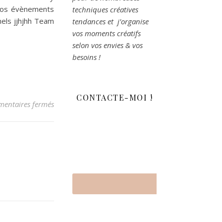
Vos évènements
techniques créatives
els jjhjhh Team
tendances et j’organise
vos moments créatifs
selon vos envies & vos
besoins !
CONTACTE-MOI !
entaires fermés
sur Les Ateliers pour vos évènements