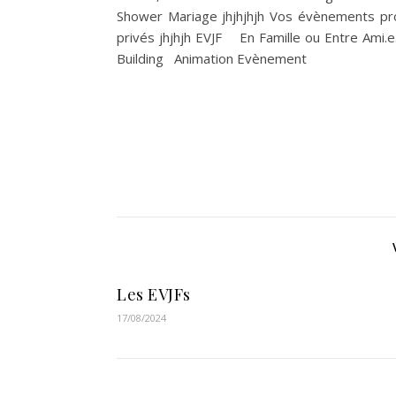
Shower Mariage jhjhjhjh Vos évènements 
privés jhjhjh EVJF En Famille ou Entre Ami
Building Animation Evènement
Les EVJFs
17/08/2024