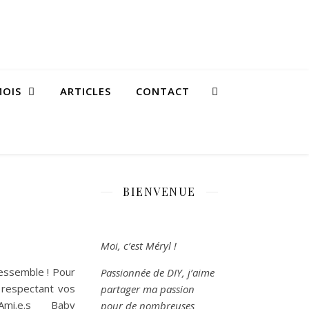
MOIS
ARTICLES
CONTACT
BIENVENUE
Moi, c’est Méryl !
ressemble ! Pour
Passionnée de DIY, j’aime
 respectant vos
partager ma passion
e Ami.e.s Baby
pour de nombreuses