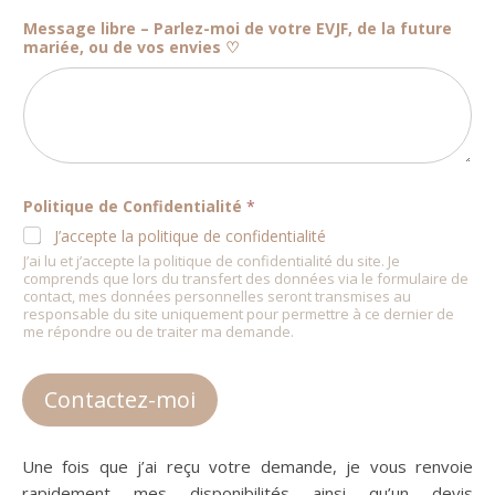
r
Message libre – Parlez-moi de votre EVJF, de la future
i
mariée, ou de vos envies ♡
f
i
e
r
N
o
m
Politique de Confidentialité
*
J’accepte la politique de confidentialité
J’ai lu et j’accepte la politique de confidentialité du site. Je
comprends que lors du transfert des données via le formulaire de
contact, mes données personnelles seront transmises au
responsable du site uniquement pour permettre à ce dernier de
me répondre ou de traiter ma demande.
Contactez-moi
Une fois que j’ai reçu votre demande, je vous renvoie
rapidement mes disponibilités ainsi qu’un devis