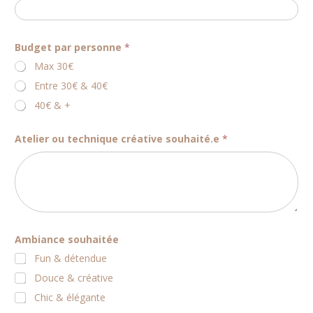
Budget par personne
*
Max 30€
Entre 30€ & 40€
40€ & +
Atelier ou technique créative souhaité.e
*
B
Ambiance souhaitée
u
d
Fun & détendue
g
e
Douce & créative
t
Chic & élégante
v
é